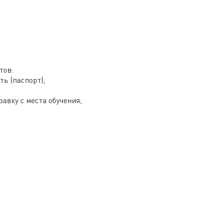
тов:
ь (паспорт);
авку с места обучения;